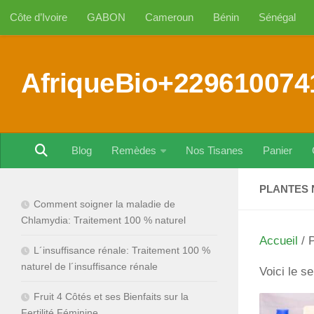
Côte d’Ivoire
GABON
Cameroun
Bénin
Sénégal
Au dessous du contenu
AfriqueBio+229610074
Blog
Remèdes
Nos Tisanes
Panier
PLANTES 
Comment soigner la maladie de
Chlamydia: Traitement 100 % naturel
Accueil
/ P
L´insuffisance rénale: Traitement 100 %
naturel de l´insuffisance rénale
Voici le se
Fruit 4 Côtés et ses Bienfaits sur la
Fertilité Féminine