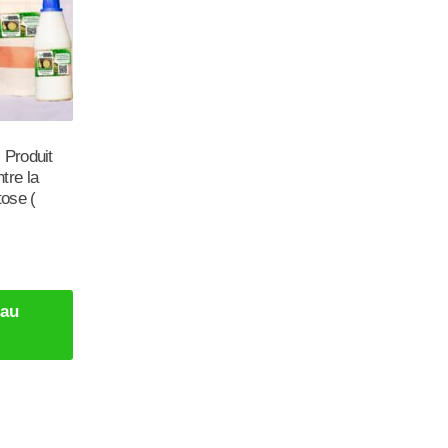
 Produit
tre la
ose (
 au