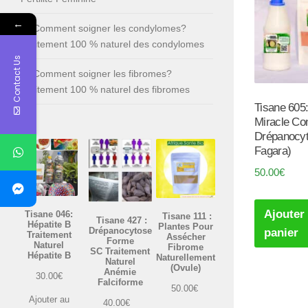
←
Comment soigner les condylomes?
Traitement 100 % naturel des condylomes
Contact Us
Comment soigner les fibromes?
Traitement 100 % naturel des fibromes
Tisane 605:
Miracle Con
Drépanocyt
Fagara)
50.00
€
Ajouter
Tisane 046:
Tisane 111 :
Tisane 427 :
Hépatite B
Plantes Pour
Drépanocytose
panier
Traitement
Assécher
Forme
Naturel
Fibrome
SC Traitement
Hépatite B
Naturellement
Naturel
(Ovule)
Anémie
30.00
€
Falciforme
50.00
€
Ajouter au
40.00
€