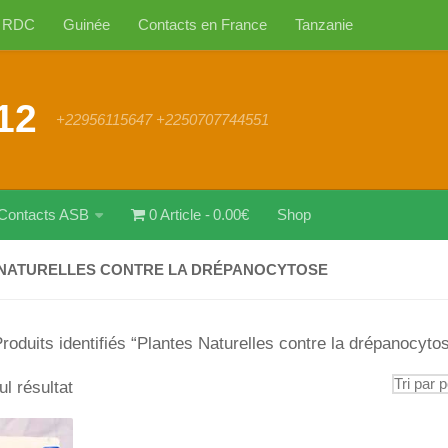
RDC
Guinée
Contacts en France
Tanzanie
12
+22956115647 +2250707744551
Contacts ASB
0 Article
0.00€
Shop
NATURELLES CONTRE LA DRÉPANOCYTOSE
roduits identifiés “Plantes Naturelles contre la drépanocyto
ul résultat