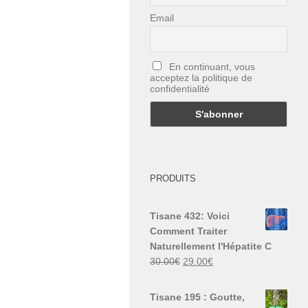
Email
En continuant, vous
acceptez la politique de
confidentialité
PRODUITS
Tisane 432: Voici
Comment Traiter
Naturellement l'Hépatite C
Le
Le
30.00
€
29.00
€
prix
prix
initial
actuel
Tisane 195 : Goutte,
était :
est :