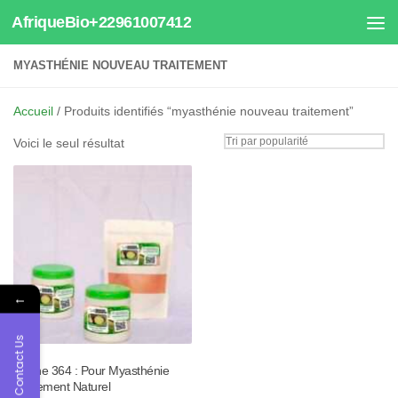
AfriqueBio+22961007412
Au dessous du contenu
MYASTHÉNIE NOUVEAU TRAITEMENT
Accueil
/ Produits identifiés “myasthénie nouveau traitement”
Voici le seul résultat
←
Contact Us
Tisane 364 : Pour Myasthénie
Traitement Naturel