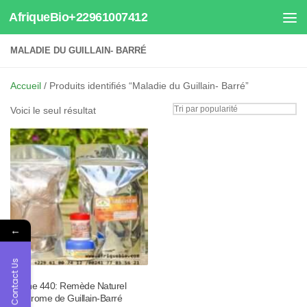
AfriqueBio+22961007412
Au dessous du contenu
MALADIE DU GUILLAIN- BARRÉ
Accueil
/ Produits identifiés “Maladie du Guillain- Barré”
Voici le seul résultat
←
Contact Us
Tisane 440: Remède Naturel
Syndrome de Guillain-Barré