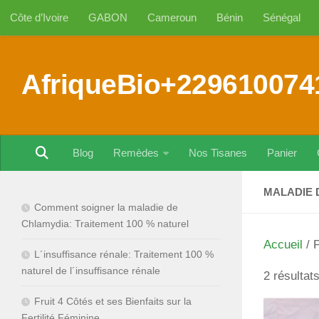
Côte d’Ivoire
GABON
Cameroun
Bénin
Sénégal
Au dessous du contenu
AfriqueBio+229610074
Blog
Remèdes
Nos Tisanes
Panier
MALADIE 
Comment soigner la maladie de
Chlamydia: Traitement 100 % naturel
Accueil
/ P
L´insuffisance rénale: Traitement 100 %
naturel de l´insuffisance rénale
2 résultat
Fruit 4 Côtés et ses Bienfaits sur la
Fertilité Féminine