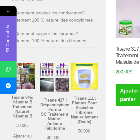
←
Comment soigner les condylomes?
Traitement 100 % naturel des condylomes
Contact Us
Comment soigner les fibromes?
Traitement 100 % naturel des fibromes
Tisane 317 
Traitement 
Maladie de
200.00
€
Ajouter
Tisane 046:
Tisane 111 :
panier
Tisane 427 :
Hépatite B
Plantes Pour
Drépanocytose
Traitement
Assécher
Forme
Naturel
Fibrome
SC Traitement
Hépatite B
Naturellement
Naturel
(Ovule)
Anémie
30.00
€
Falciforme
50.00
€
Ajouter au
40.00
€