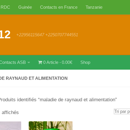
RDC
Guinée
Contacts en France
Tanzanie
12
+22956115647 +2250707744551
Contacts ASB
0 Article
0.00€
Shop
DE RAYNAUD ET ALIMENTATION
roduits identifiés “maladie de raynaud et alimentation”
Trié
s affichés
par
popularité