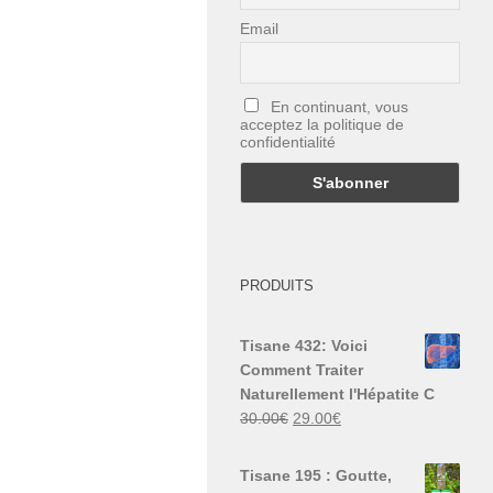
Email
En continuant, vous
acceptez la politique de
confidentialité
PRODUITS
Tisane 432: Voici
Comment Traiter
Naturellement l'Hépatite C
Le
Le
30.00
€
29.00
€
prix
prix
initial
actuel
Tisane 195 : Goutte,
était :
est :