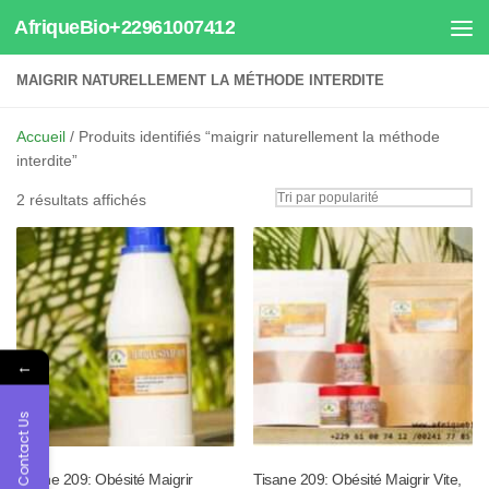
AfriqueBio+22961007412
Au dessous du contenu
MAIGRIR NATURELLEMENT LA MÉTHODE INTERDITE
Accueil
/ Produits identifiés “maigrir naturellement la méthode
interdite”
Trié
2 résultats affichés
par
popularité
←
Contact Us
Tisane 209: Obésité Maigrir
Tisane 209: Obésité Maigrir Vite,