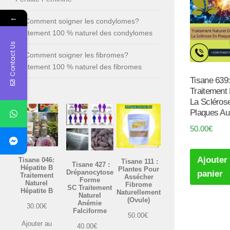
←
Comment soigner les condylomes?
Traitement 100 % naturel des condylomes
Contact Us
Comment soigner les fibromes?
Traitement 100 % naturel des fibromes
Tisane 639
Traitement
La Scléros
Plaques Au
50.00
€
Ajouter
Tisane 046:
Tisane 111 :
Tisane 427 :
Hépatite B
Plantes Pour
Drépanocytose
panier
Traitement
Assécher
Forme
Naturel
Fibrome
SC Traitement
Hépatite B
Naturellement
Naturel
(Ovule)
Anémie
30.00
€
Falciforme
50.00
€
Ajouter au
40.00
€