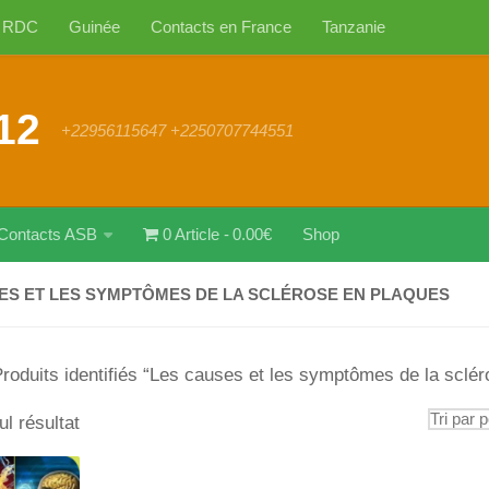
RDC
Guinée
Contacts en France
Tanzanie
12
+22956115647 +2250707744551
Contacts ASB
0 Article
0.00€
Shop
ES ET LES SYMPTÔMES DE LA SCLÉROSE EN PLAQUES
roduits identifiés “Les causes et les symptômes de la sclé
ul résultat