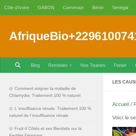
Côte d’Ivoire
GABON
Cameroun
Bénin
Sénégal
Au dessous du contenu
AfriqueBio+229610074
Blog
Remèdes
Nos Tisanes
Panier
LES CAUS
Comment soigner la maladie de
Chlamydia: Traitement 100 % naturel
Accueil
/ P
L´insuffisance rénale: Traitement 100 %
naturel de l´insuffisance rénale
Voici le se
Fruit 4 Côtés et ses Bienfaits sur la
Fertilité Féminine