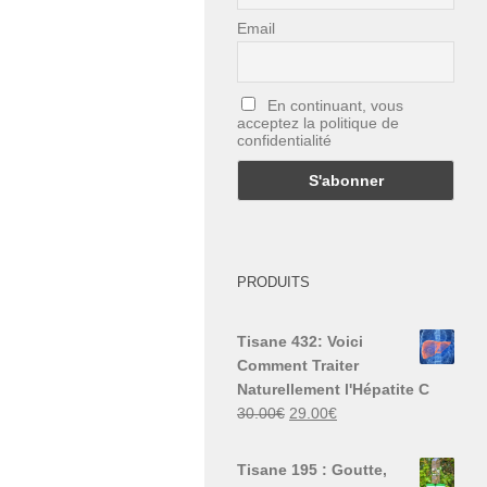
Email
En continuant, vous
acceptez la politique de
confidentialité
PRODUITS
Tisane 432: Voici
Comment Traiter
Naturellement l'Hépatite C
Le
Le
30.00
€
29.00
€
prix
prix
initial
actuel
Tisane 195 : Goutte,
était :
est :