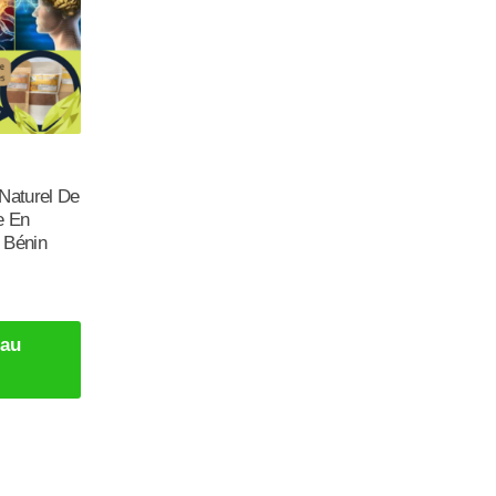
:
 Naturel De
e En
 Bénin
 au