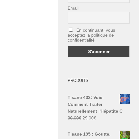
Email
En continuant, vous
acceptez la politique de
confidentialité
PRODUITS
Tisane 432: Voici
Comment Traiter
Naturellement l'Hépatite C
Le
Le
30.00
€
29.00
€
prix
prix
initial
actuel
Tisane 195 : Goutte,
était :
est :