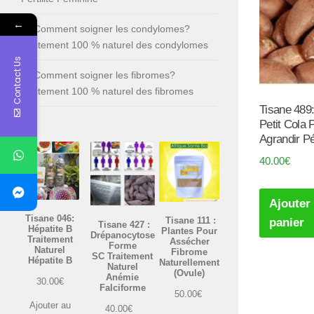
←
Comment soigner les condylomes?
Traitement 100 % naturel des condylomes
Contact Us
Comment soigner les fibromes?
Traitement 100 % naturel des fibromes
Tisane 489
Petit Cola 
Agrandir P
40.00
€
Ajouter
Tisane 046:
Tisane 111 :
panier
Tisane 427 :
Hépatite B
Plantes Pour
Drépanocytose
Traitement
Assécher
Forme
Naturel
Fibrome
SC Traitement
Hépatite B
Naturellement
Naturel
(Ovule)
Anémie
30.00
€
Falciforme
50.00
€
Ajouter au
40.00
€