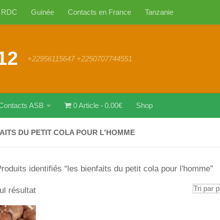
RDC
Guinée
Contacts en France
Tanzanie
12
+22956115647 +2250707744551
Contacts ASB
0 Article
0.00€
Shop
FAITS DU PETIT COLA POUR L'HOMME
roduits identifiés “les bienfaits du petit cola pour l'homme”
ul résultat