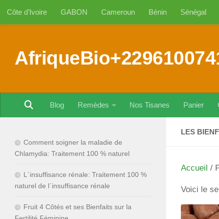
Côte d’Ivoire
GABON
Cameroun
Bénin
Sénégal
Au dessous du contenu
AfriqueBio+229610074
Blog
Remèdes
Nos Tisanes
Panier
LES BIEN
Comment soigner la maladie de
Chlamydia: Traitement 100 % naturel
Accueil
/ P
L´insuffisance rénale: Traitement 100 %
naturel de l´insuffisance rénale
Voici le se
Fruit 4 Côtés et ses Bienfaits sur la
Fertilité Féminine