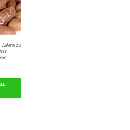
: Crème au
Pour
énis
 au