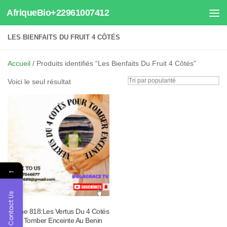
AfriqueBio+22961007412
Au dessous du contenu
LES BIENFAITS DU FRUIT 4 CÔTÉS
Accueil
/ Produits identifiés “Les Bienfaits Du Fruit 4 Côtés”
Voici le seul résultat
←
Contact Us
Tisane 818:Les Vertus Du 4 Cotés
Pour Tomber Enceinte Au Benin