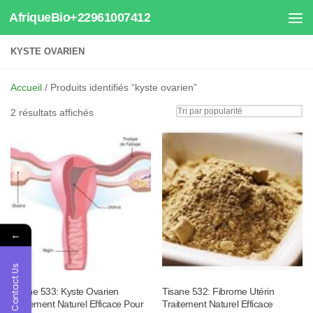
AfriqueBio+22961007412
Au dessous du contenu
KYSTE OVARIEN
Accueil
/ Produits identifiés “kyste ovarien”
Trié
2 résultats affichés
par
popularité
←
Contact Us
Tisane 533: Kyste Ovarien
Tisane 532: Fibrome Utérin
Traitement Naturel Efficace Pour
Traitement Naturel Efficace