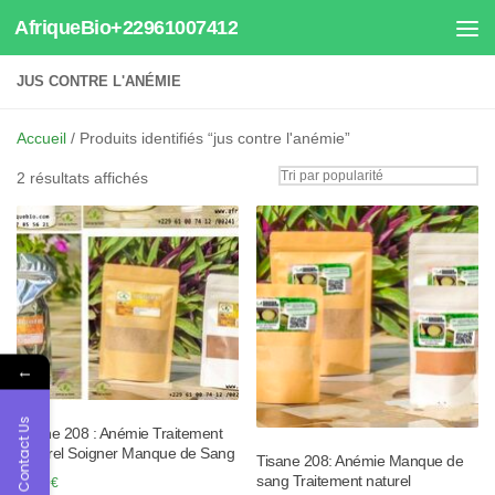
AfriqueBio+22961007412
Au dessous du contenu
JUS CONTRE L'ANÉMIE
Accueil
/ Produits identifiés “jus contre l'anémie”
Trié
2 résultats affichés
par
popularité
←
Contact Us
Tisane 208 : Anémie Traitement
Naturel Soigner Manque de Sang
Tisane 208: Anémie Manque de
sang Traitement naturel
30.00
€