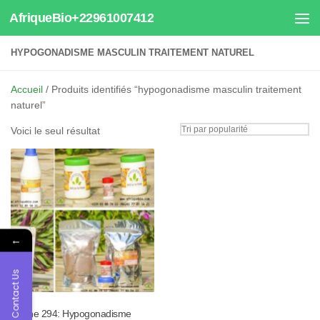
AfriqueBio+22961007412
Au dessous du contenu
HYPOGONADISME MASCULIN TRAITEMENT NATUREL
Accueil
/ Produits identifiés “hypogonadisme masculin traitement
naturel”
Voici le seul résultat
←
Contact Us
Tisane 294: Hypogonadisme