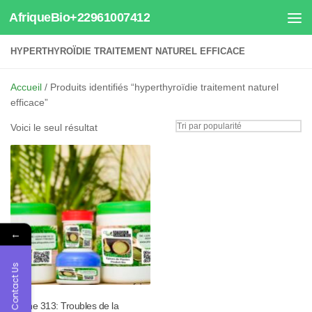
AfriqueBio+22961007412
Au dessous du contenu
HYPERTHYROÏDIE TRAITEMENT NATUREL EFFICACE
Accueil
/ Produits identifiés “hyperthyroïdie traitement naturel
efficace”
Voici le seul résultat
←
Contact Us
Tisane 313: Troubles de la