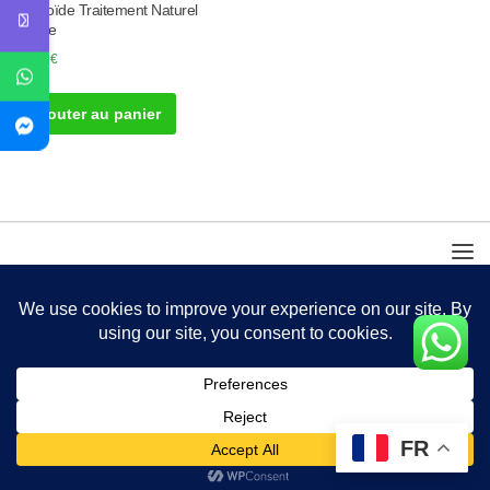
Thyroïde Traitement Naturel
Goitre
50.00
€
Ajouter au panier
FR