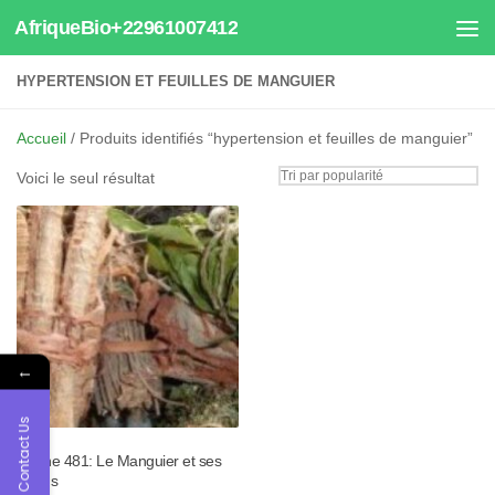
AfriqueBio+22961007412
Au dessous du contenu
HYPERTENSION ET FEUILLES DE MANGUIER
Accueil
/ Produits identifiés “hypertension et feuilles de manguier”
Voici le seul résultat
←
Contact Us
Tisane 481: Le Manguier et ses
Vertus