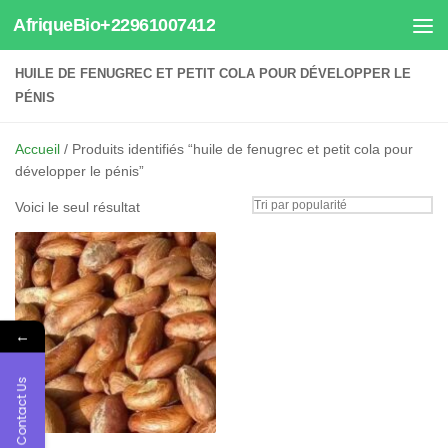
AfriqueBio+22961007412
Au dessous du contenu
HUILE DE FENUGREC ET PETIT COLA POUR DÉVELOPPER LE
PÉNIS
Accueil
/ Produits identifiés “huile de fenugrec et petit cola pour
développer le pénis”
Voici le seul résultat
←
Contact Us