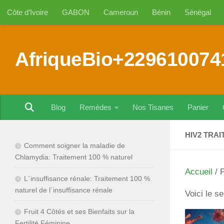
Côte d’Ivoire
GABON
Cameroun
Bénin
Sénégal
Au dessous du contenu
AfriqueBio+229610074
Blog
Remèdes
Nos Tisanes
Panier
HIV2 TRA
Comment soigner la maladie de
Chlamydia: Traitement 100 % naturel
Accueil
/ P
L´insuffisance rénale: Traitement 100 %
naturel de l´insuffisance rénale
Voici le se
Fruit 4 Côtés et ses Bienfaits sur la
Fertilité Féminine