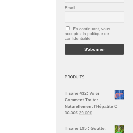
Email
En continuant, vous
acceptez la politique de
confidentialité
PRODUITS
Tisane 432: Voici
Comment Traiter
Naturellement l'Hépatite C
Le
Le
30.00
€
29.00
€
prix
prix
initial
actuel
Tisane 195 : Goutte,
était :
est :