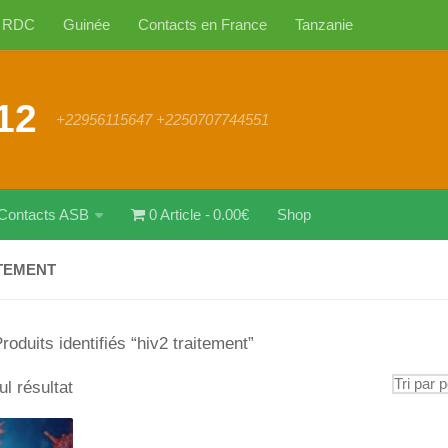
RDC
Guinée
Contacts en France
Tanzanie
12
+22956115647 +2250707744551
Contacts ASB
0 Article
0.00€
Shop
ITEMENT
roduits identifiés “hiv2 traitement”
ul résultat