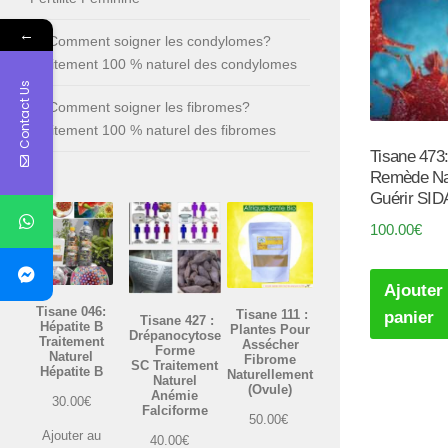
←
Comment soigner les condylomes?
Traitement 100 % naturel des condylomes
Contact Us
Comment soigner les fibromes?
Traitement 100 % naturel des fibromes
Tisane 473
Remède Nat
Guérir SID
100.00
€
Ajouter
Tisane 046:
Tisane 111 :
panier
Tisane 427 :
Hépatite B
Plantes Pour
Drépanocytose
Traitement
Assécher
Forme
Naturel
Fibrome
SC Traitement
Hépatite B
Naturellement
Naturel
(Ovule)
Anémie
30.00
€
Falciforme
50.00
€
Ajouter au
40.00
€