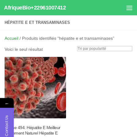
AfriqueBio+22961007412
Au dessous du contenu
HÉPATITE E ET TRANSAMINASES
Accueil
/ Produits identifiés “hépatite e et transaminases”
Voici le seul résultat
←
Contact Us
Tisane 494: Hépatite E Meilleur
Traitement Naturel Hépatite E