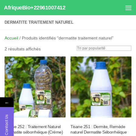
AfriqueBio+22961007412
Au dessous du contenu
DERMATITE TRAITEMENT NATUREL
Accueil
/ Produits identifiés “dermatite traitement naturel”
Trié
2 résultats affichés
par
popularité
←
Contact Us
Tisane 252 : Traitement Naturel
Tisane 251 : Dermite, Remède
Dermatite séborrhéique (Crème)
naturel Dermatite Séborrhéique