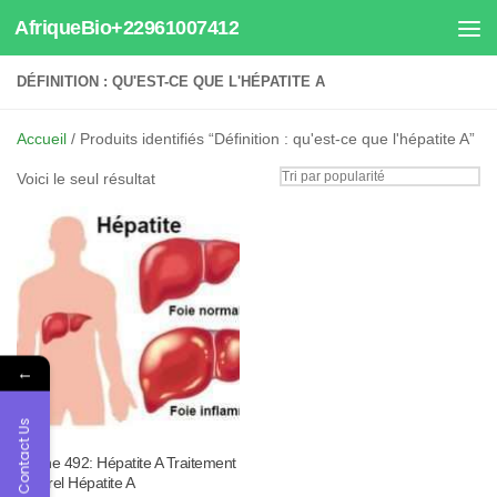
AfriqueBio+22961007412
Au dessous du contenu
DÉFINITION : QU'EST-CE QUE L'HÉPATITE A
Accueil
/ Produits identifiés “Définition : qu'est-ce que l'hépatite A”
Voici le seul résultat
←
Contact Us
Tisane 492: Hépatite A Traitement
Naturel Hépatite A