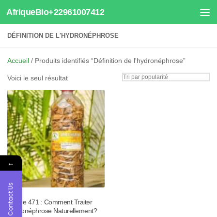
AfriqueBio+22961007412
Au dessous du contenu
DÉFINITION DE L'HYDRONÉPHROSE
Accueil
/ Produits identifiés “Définition de l'hydronéphrose”
Voici le seul résultat
←
Contact Us
Tisane 471 : Comment Traiter
Hydronéphrose Naturellement?