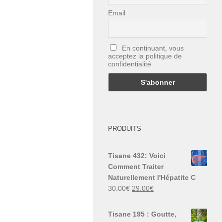
Email
En continuant, vous
acceptez la politique de
confidentialité
PRODUITS
Tisane 432: Voici
Comment Traiter
Naturellement l'Hépatite C
Le
Le
30.00
€
29.00
€
prix
prix
initial
actuel
Tisane 195 : Goutte,
était :
est :