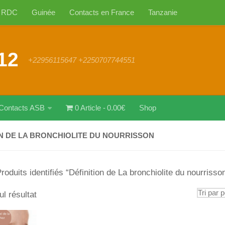
RDC
Guinée
Contacts en France
Tanzanie
12
+22956115647 +2250707744551
Contacts ASB
0 Article
0.00€
Shop
ON DE LA BRONCHIOLITE DU NOURRISSON
roduits identifiés “Définition de La bronchiolite du nourrisso
ul résultat