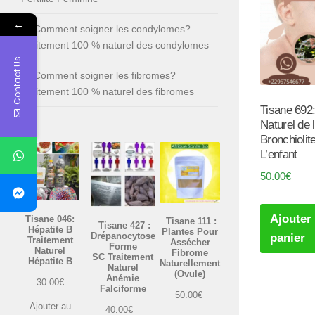
←
Comment soigner les condylomes?
Traitement 100 % naturel des condylomes
Contact Us
Comment soigner les fibromes?
Traitement 100 % naturel des fibromes
Tisane 692
Naturel de 
Bronchiolit
L’enfant
50.00
€
Ajouter
Tisane 046:
Tisane 111 :
Tisane 427 :
Hépatite B
Plantes Pour
Drépanocytose
panier
Traitement
Assécher
Forme
Naturel
Fibrome
SC Traitement
Hépatite B
Naturellement
Naturel
(Ovule)
Anémie
30.00
€
Falciforme
50.00
€
Ajouter au
40.00
€