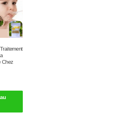
:Traitement
la
e Chez
 au