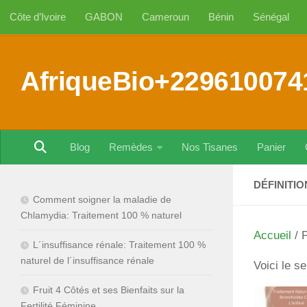
Côte d’Ivoire
GABON
Cameroun
Bénin
Sénégal
Au dessous du contenu
AfriqueBio+229610074
Blog
Remèdes
Nos Tisanes
Panier
DÉFINITI
Comment soigner la maladie de
Chlamydia: Traitement 100 % naturel
Accueil
/ P
L´insuffisance rénale: Traitement 100 %
naturel de l´insuffisance rénale
Voici le se
Fruit 4 Côtés et ses Bienfaits sur la
Fertilité Féminine