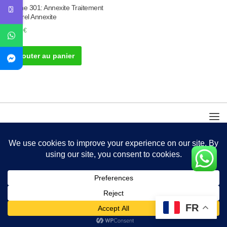
Tisane 301: Annexite Traitement
Naturel Annexite
30.00
€
Ajouter au panier
FR