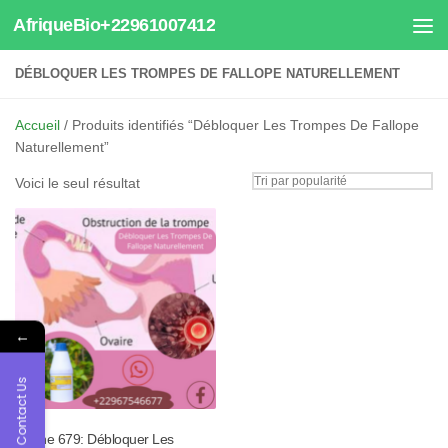
AfriqueBio+22961007412
Au dessous du contenu
DÉBLOQUER LES TROMPES DE FALLOPE NATURELLEMENT
Accueil
/ Produits identifiés “Débloquer Les Trompes De Fallope
Naturellement”
Voici le seul résultat
←
Contact Us
Tisane 679: Débloquer Les