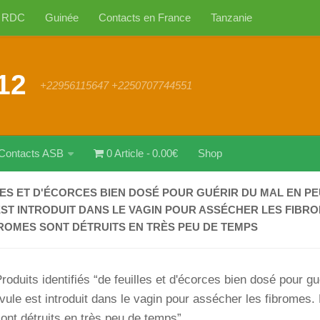
RDC
Guinée
Contacts en France
Tanzanie
12
+22956115647 +2250707744551
Contacts ASB
0 Article
0.00€
Shop
LES ET D'ÉCORCES BIEN DOSÉ POUR GUÉRIR DU MAL EN PE
EST INTRODUIT DANS LE VAGIN POUR ASSÉCHER LES FIBR
ROMES SONT DÉTRUITS EN TRÈS PEU DE TEMPS
roduits identifiés “de feuilles et d'écorces bien dosé pour g
vule est introduit dans le vagin pour assécher les fibromes
ont détruits en très peu de temps”