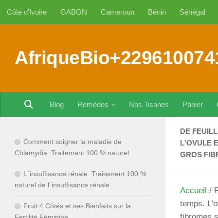
Côte d’Ivoire
GABON
Cameroun
Bénin
Sénégal
Au dessous du contenu
AfriqueBio+229610074
Blog
Remèdes
Nos Tisanes
Panier
DE FEUIL
Comment soigner la maladie de
L'OVULE 
Chlamydia: Traitement 100 % naturel
GROS FIB
L´insuffisance rénale: Traitement 100 %
naturel de l´insuffisance rénale
Accueil
/ P
temps. L'o
Fruit 4 Côtés et ses Bienfaits sur la
fibromes s
Fertilité Féminine