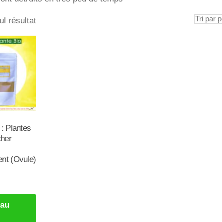
ul résultat
: Plantes
her
ent (Ovule)
 au