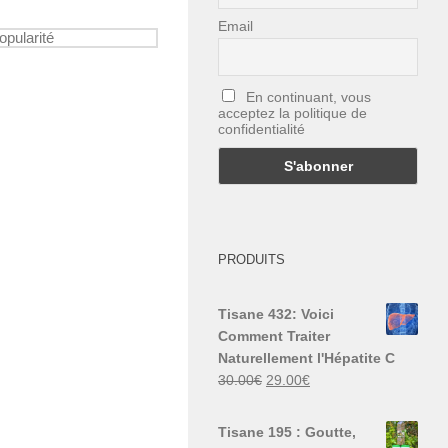
Email
En continuant, vous
acceptez la politique de
confidentialité
PRODUITS
Tisane 432: Voici
Comment Traiter
Naturellement l'Hépatite C
Le
Le
30.00
€
29.00
€
prix
prix
initial
actuel
Tisane 195 : Goutte,
était :
est :