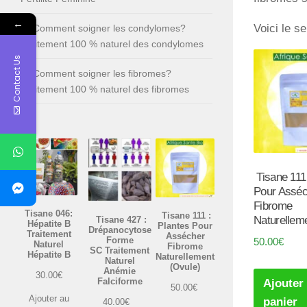
←
Voici le se
Comment soigner les condylomes?
Traitement 100 % naturel des condylomes
Contact Us
Comment soigner les fibromes?
Traitement 100 % naturel des fibromes
Tisane 111 
Pour Asséc
Fibrome
Tisane 046:
Tisane 111 :
Naturellem
Tisane 427 :
Hépatite B
Plantes Pour
Drépanocytose
Traitement
Assécher
Forme
50.00
€
Naturel
Fibrome
SC Traitement
Hépatite B
Naturellement
Naturel
(Ovule)
Anémie
30.00
€
Falciforme
Ajouter
50.00
€
Ajouter au
panier
40.00
€