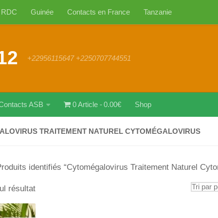
RDC
Guinée
Contacts en France
Tanzanie
12
+22956115647 +2250707744551
Contacts ASB
0 Article
0.00€
Shop
ALOVIRUS TRAITEMENT NATUREL CYTOMÉGALOVIRUS
roduits identifiés “Cytomégalovirus Traitement Naturel Cyt
ul résultat