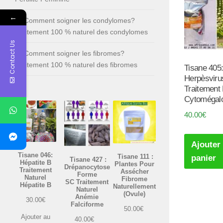
←
Comment soigner les condylomes?
Traitement 100 % naturel des condylomes
Contact Us
Comment soigner les fibromes?
Traitement 100 % naturel des fibromes
Tisane 405
Herpèsviru
Traitement 
Cytomégalo
40.00
€
Ajouter
Tisane 046:
Tisane 111 :
panier
Tisane 427 :
Hépatite B
Plantes Pour
Drépanocytose
Traitement
Assécher
Forme
Naturel
Fibrome
SC Traitement
Hépatite B
Naturellement
Naturel
(Ovule)
Anémie
30.00
€
Falciforme
50.00
€
Ajouter au
40.00
€