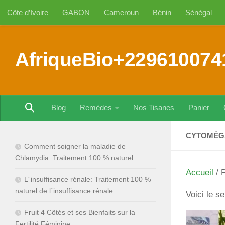
Côte d’Ivoire
GABON
Cameroun
Bénin
Sénégal
Au dessous du contenu
AfriqueBio+229610074
Blog
Remèdes
Nos Tisanes
Panier
CYTOMÉG
Comment soigner la maladie de
Chlamydia: Traitement 100 % naturel
Accueil
/ P
L´insuffisance rénale: Traitement 100 %
naturel de l´insuffisance rénale
Voici le se
Fruit 4 Côtés et ses Bienfaits sur la
Fertilité Féminine