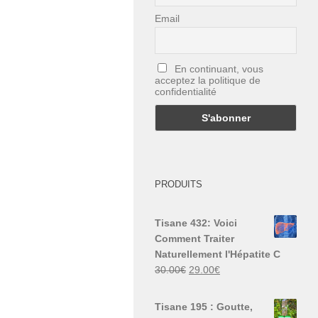
Email
En continuant, vous
acceptez la politique de
confidentialité
PRODUITS
Tisane 432: Voici
Comment Traiter
Naturellement l'Hépatite C
Le
Le
30.00
€
29.00
€
prix
prix
initial
actuel
Tisane 195 : Goutte,
était :
est :