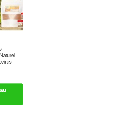
:
s
Naturel
virus
 au