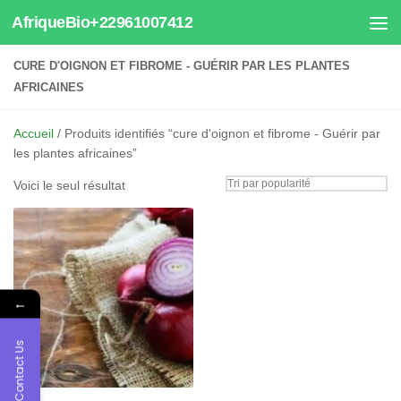
AfriqueBio+22961007412
Au dessous du contenu
CURE D'OIGNON ET FIBROME - GUÉRIR PAR LES PLANTES
AFRICAINES
Accueil
/ Produits identifiés “cure d'oignon et fibrome - Guérir par
les plantes africaines”
Voici le seul résultat
←
Contact Us