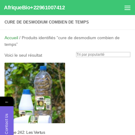
AfriqueBio+22961007412
Au dessous du contenu
CURE DE DESMODIUM COMBIEN DE TEMPS
Accueil
/ Produits identifiés “cure de desmodium combien de
temps”
Voici le seul résultat
←
Contact Us
Tisane 242: Les Vertus