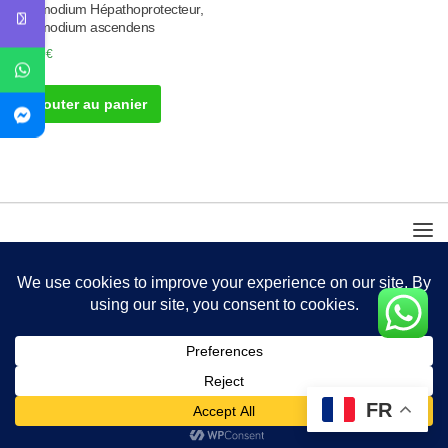
Desmodium Hépathoprotecteur,
Desmodium ascendens
20.00
€
Ajouter au panier
FR