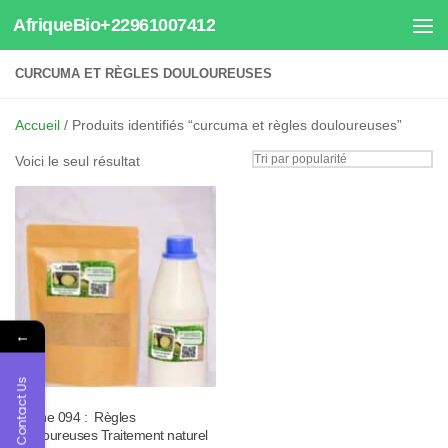
AfriqueBio+22961007412
Au dessous du contenu
CURCUMA ET RÈGLES DOULOUREUSES
Accueil
/ Produits identifiés “curcuma et règles douloureuses”
Voici le seul résultat
←
Contact Us
Tisane 094 : Règles
Douloureuses Traitement naturel