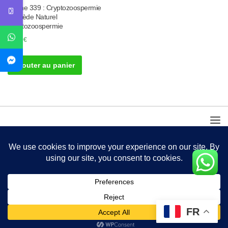
Tisane 339 : Cryptozoospermie
Remède Naturel
Cryptozoospermie
50.00
€
Ajouter au panier
FR