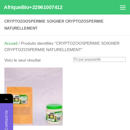
AfriqueBio+22961007412
Au dessous du contenu
CRYPTOZOOSPERMIE SOIGNER CRYPTOZOSPERMIE
NATURELLEMENT
Accueil
/ Produits identifiés “CRYPTOZOOSPERMIE SOIGNER
CRYPTOZOSPERMIE NATURELLEMENT”
Voici le seul résultat
←
Contact Us