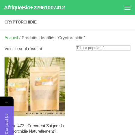
AfriqueBio+22961007412
Au dessous du contenu
CRYPTORCHIDIE
Accueil
/ Produits identifiés “Cryptorchidie”
Voici le seul résultat
←
Contact Us
Tisane 472 : Comment Soigner la
Cryptorchidie Naturellement?