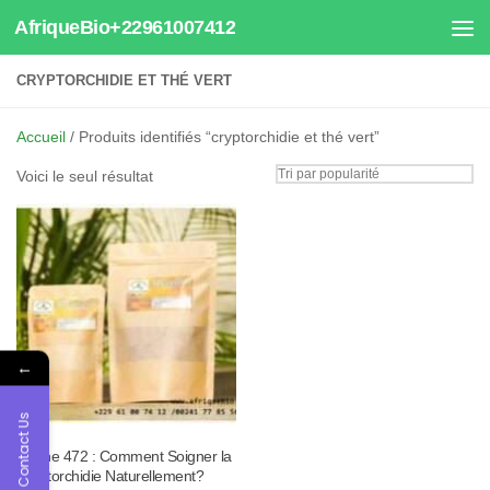
AfriqueBio+22961007412
Au dessous du contenu
CRYPTORCHIDIE ET THÉ VERT
Accueil
/ Produits identifiés “cryptorchidie et thé vert”
Voici le seul résultat
←
Contact Us
Tisane 472 : Comment Soigner la
Cryptorchidie Naturellement?