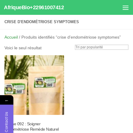
AfriqueBio+22961007412
Au dessous du contenu
CRISE D'ENDOMÉTRIOSE SYMPTOMES
Accueil
/ Produits identifiés “crise d'endométriose symptomes”
Voici le seul résultat
←
Contact Us
Tisane 092 : Soigner
Endométriose Remède Naturel