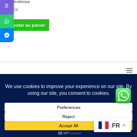
Endométriose
310.00
€
Ajouter au panier
FR