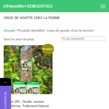
AfriqueBio+22961007412
Au dessous du contenu
CRISE DE GOUTTE CHEZ LA FEMME
Accueil
/ Produits identifiés “crise de goutte chez la femme”
Voici le seul résultat
Promo !
←
Contact Us
Tisane 195 : Goutte, causes,
symptômes, Traitement Naturel