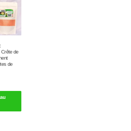
:
 Crête de
ment
tes de
 au