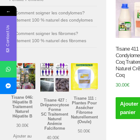
←
Comment soigner les condylomes?
Traitement 100 % naturel des condylomes
Contact Us
Comment soigner les fibromes?
Traitement 100 % naturel des fibromes
Tisane 411 
Condylome
Coq Traite
Naturel Crê
Coq
30.00
€
Tisane 046:
Tisane 111 :
Tisane 427 :
Hépatite B
Plantes Pour
Ajouter
Drépanocytose
Traitement
Assécher
Forme
Naturel
panier
Fibrome
SC Traitement
Hépatite B
Naturellement
Naturel
(Ovule)
Anémie
30.00
€
Falciforme
50.00
€
Ajouter au
40.00
€