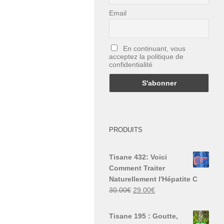
Email
En continuant, vous
acceptez la politique de
confidentialité
PRODUITS
Tisane 432: Voici
Comment Traiter
Naturellement l'Hépatite C
Le
Le
30.00
€
29.00
€
prix
prix
initial
actuel
Tisane 195 : Goutte,
était :
est :