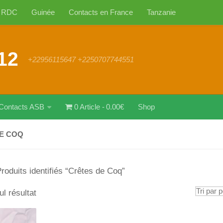
RDC
Guinée
Contacts en France
Tanzanie
12
+22956115647 +2250707744551
Contacts ASB
0 Article
0.00€
Shop
E COQ
roduits identifiés “Crêtes de Coq”
ul résultat