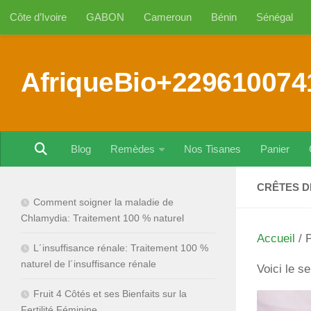
Côte d’Ivoire
GABON
Cameroun
Bénin
Sénégal
Au dessous du contenu
AfriqueBio+229610074
Blog
Remèdes
Nos Tisanes
Panier
CRÊTES D
Comment soigner la maladie de
Chlamydia: Traitement 100 % naturel
Accueil
/ P
L´insuffisance rénale: Traitement 100 %
naturel de l´insuffisance rénale
Voici le se
Fruit 4 Côtés et ses Bienfaits sur la
Fertilité Féminine