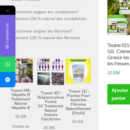
←
Comment soigner les condylomes?
Traitement 100 % naturel des condylomes
Contact Us
Comment soigner les fibromes?
Traitement 100 % naturel des fibromes
Tisane 015 
GS Crème 
Grossir les
les Fesses
20.00
€
Ajouter
Tisane 046:
Tisane 111 :
Tisane 427 :
Hépatite B
Plantes Pour
Drépanocytose
panier
Traitement
Assécher
Forme
Naturel
Fibrome
SC Traitement
Hépatite B
Naturellement
Naturel
(Ovule)
Anémie
30.00
€
Falciforme
50.00
€
Ajouter au
40.00
€