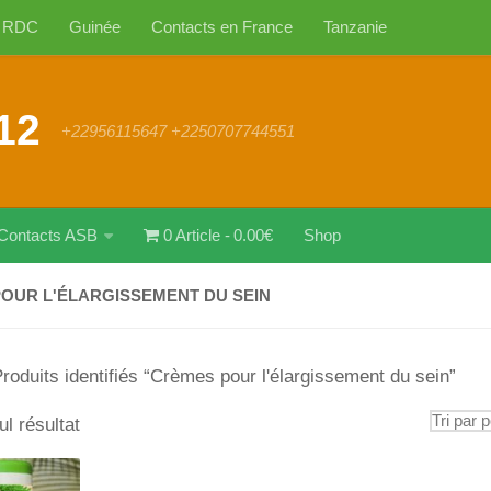
RDC
Guinée
Contacts en France
Tanzanie
12
+22956115647 +2250707744551
Contacts ASB
0 Article
0.00€
Shop
OUR L'ÉLARGISSEMENT DU SEIN
roduits identifiés “Crèmes pour l'élargissement du sein”
ul résultat