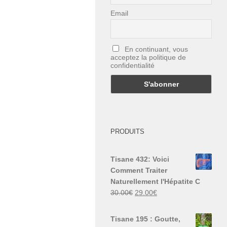
Email
En continuant, vous
acceptez la politique de
confidentialité
PRODUITS
Tisane 432: Voici
Comment Traiter
Naturellement l'Hépatite C
Le
Le
30.00
€
29.00
€
prix
prix
initial
actuel
Tisane 195 : Goutte,
était :
est :