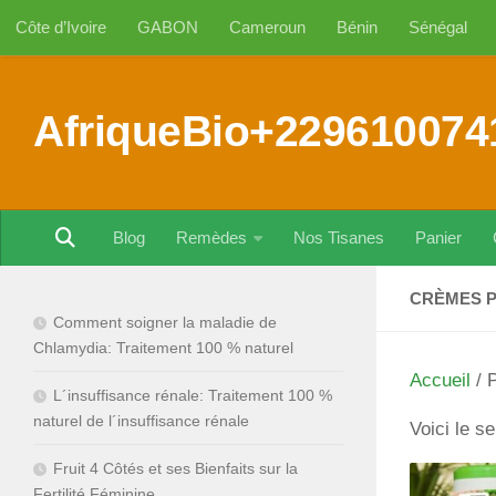
Côte d’Ivoire
GABON
Cameroun
Bénin
Sénégal
Au dessous du contenu
AfriqueBio+229610074
Blog
Remèdes
Nos Tisanes
Panier
CRÈMES P
Comment soigner la maladie de
Chlamydia: Traitement 100 % naturel
Accueil
/ P
L´insuffisance rénale: Traitement 100 %
naturel de l´insuffisance rénale
Voici le se
Fruit 4 Côtés et ses Bienfaits sur la
Fertilité Féminine