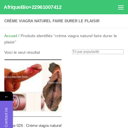
AfriqueBio+22961007412
Au dessous du contenu
CRÈME VIAGRA NATUREL FAIRE DURER LE PLAISIR
Accueil
/ Produits identifiés “crème viagra naturel faire durer le
plaisir”
Voici le seul résultat
←
Contact Us
Tisane 026 : Crème viagra naturel