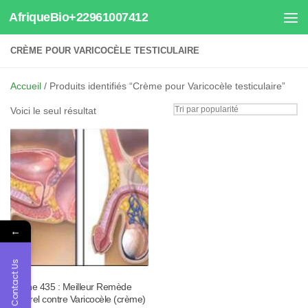
AfriqueBio+22961007412
Au dessous du contenu
CRÈME POUR VARICOCÈLE TESTICULAIRE
Accueil
/ Produits identifiés “Crème pour Varicocèle testiculaire”
Voici le seul résultat
←
Contact Us
Tisane 435 : Meilleur Remède
Naturel contre Varicocèle (crème)