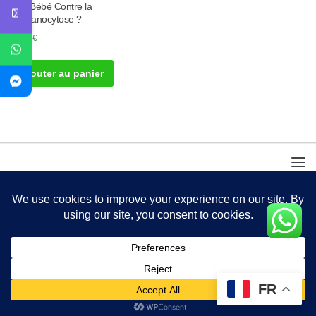
Son Bébé Contre la
Drépanocytose ?
50.00
€
Ajouter au panier
FR