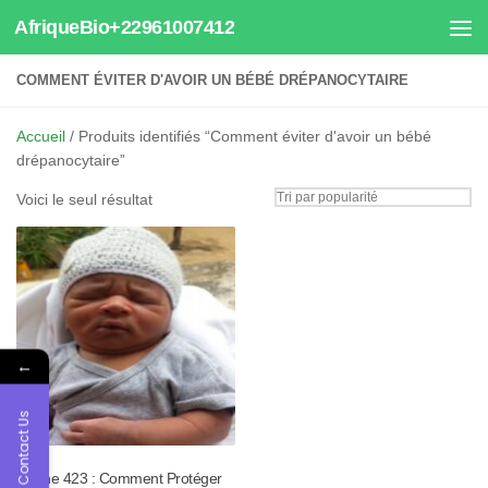
AfriqueBio+22961007412
Au dessous du contenu
COMMENT ÉVITER D'AVOIR UN BÉBÉ DRÉPANOCYTAIRE
Accueil
/ Produits identifiés “Comment éviter d'avoir un bébé
drépanocytaire”
Voici le seul résultat
←
Contact Us
Tisane 423 : Comment Protéger