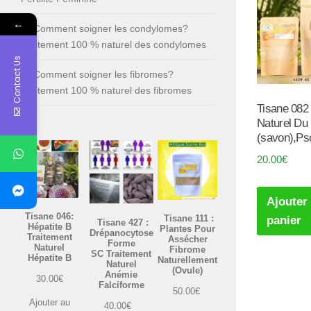
←
Comment soigner les condylomes?
Traitement 100 % naturel des condylomes
Contact Us
Comment soigner les fibromes?
Traitement 100 % naturel des fibromes
Tisane 08
Naturel Du 
(savon),Pso
20.00
€
Ajouter
Tisane 046:
Tisane 111 :
panier
Tisane 427 :
Hépatite B
Plantes Pour
Drépanocytose
Traitement
Assécher
Forme
Naturel
Fibrome
SC Traitement
Hépatite B
Naturellement
Naturel
(Ovule)
Anémie
30.00
€
Falciforme
50.00
€
Ajouter au
40.00
€