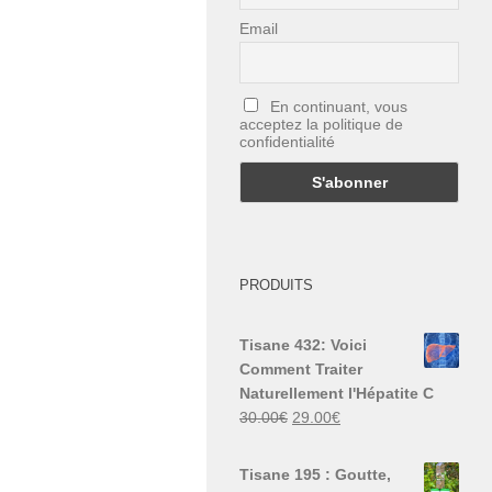
Email
En continuant, vous
acceptez la politique de
confidentialité
PRODUITS
Tisane 432: Voici
Comment Traiter
Naturellement l'Hépatite C
Le
Le
30.00
€
29.00
€
prix
prix
initial
actuel
Tisane 195 : Goutte,
était :
est :