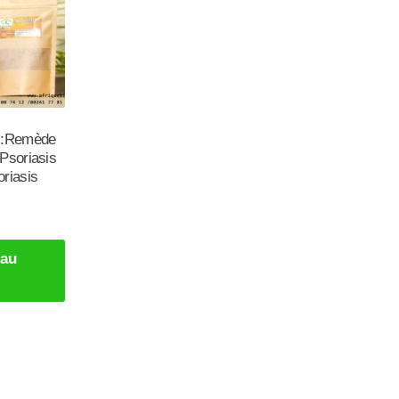
2 :Remède
Psoriasis
riasis
 au