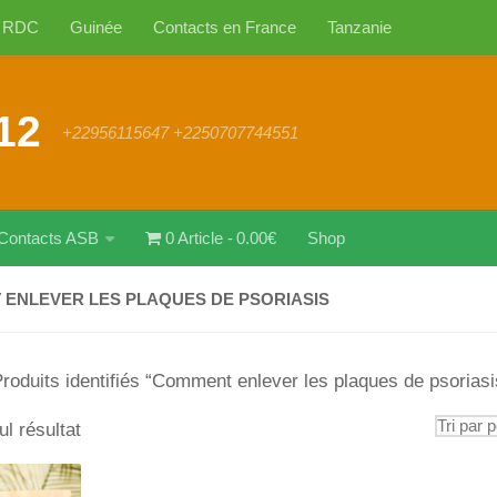
RDC
Guinée
Contacts en France
Tanzanie
12
+22956115647 +2250707744551
Contacts ASB
0 Article
0.00€
Shop
ENLEVER LES PLAQUES DE PSORIASIS
roduits identifiés “Comment enlever les plaques de psoriasi
ul résultat