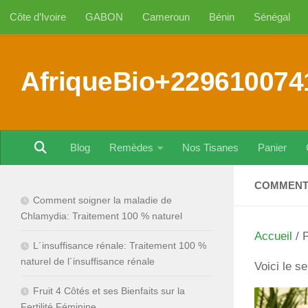
Côte d’Ivoire
GABON
Cameroun
Bénin
Sénégal
Au dessous du contenu
AfriqueBio+229610074
Blog
Remèdes
Nos Tisanes
Panier
COMMENT 
Comment soigner la maladie de
Chlamydia: Traitement 100 % naturel
Accueil
/ P
L´insuffisance rénale: Traitement 100 %
naturel de l´insuffisance rénale
Voici le se
Fruit 4 Côtés et ses Bienfaits sur la
Fertilité Féminine