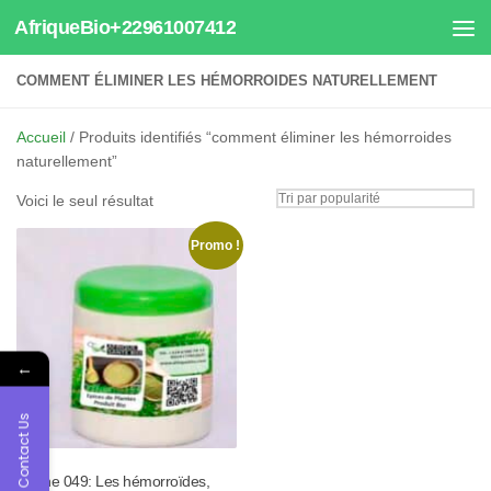
AfriqueBio+22961007412
Au dessous du contenu
COMMENT ÉLIMINER LES HÉMORROIDES NATURELLEMENT
Accueil
/ Produits identifiés “comment éliminer les hémorroides
naturellement”
Voici le seul résultat
Promo !
←
Contact Us
Tisane 049: Les hémorroïdes,