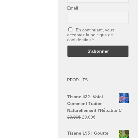
Email
En continuant, vous
acceptez la politique de
confidentialité
PRODUITS
Tisane 432: Voici
Comment Traiter
Naturellement l'Hépatite C
Le
Le
30.00
€
29.00
€
prix
prix
initial
actuel
Tisane 195 : Goutte,
était :
est :