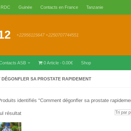
RDC
Guinée
Contacts en France
Tanzanie
12
+22956115647 +2250707744551
Contacts ASB
0 Article
0.00€
Shop
DÉGONFLER SA PROSTATE RAPIDEMENT
roduits identifiés “Comment dégonfler sa prostate rapideme
ul résultat