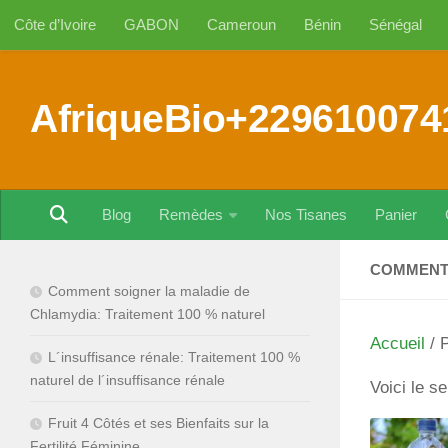
Côte d’Ivoire
GABON
Cameroun
Bénin
Sénégal
Au dessous du contenu
AfriqueBio+229610074
Blog
Remèdes
Nos Tisanes
Panier
COMMENT 
Comment soigner la maladie de
Chlamydia: Traitement 100 % naturel
Accueil
/ P
L´insuffisance rénale: Traitement 100 %
naturel de l´insuffisance rénale
Voici le se
Fruit 4 Côtés et ses Bienfaits sur la
Fertilité Féminine