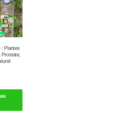
 : Plantes
 Prostate,
turel
 au