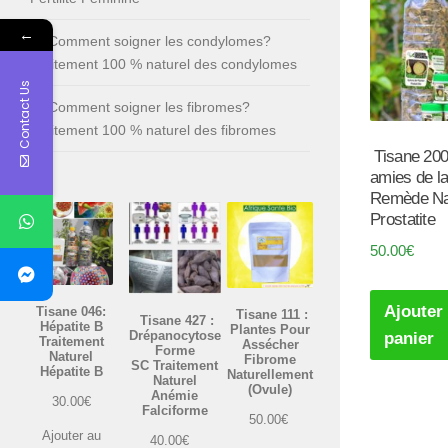
←
Comment soigner les condylomes?
Traitement 100 % naturel des condylomes
Contact Us
Comment soigner les fibromes?
Traitement 100 % naturel des fibromes
Tisane 200
amies de la
Remède Na
Prostatite
50.00
€
Ajouter
Tisane 046:
Tisane 111 :
Tisane 427 :
Hépatite B
Plantes Pour
Drépanocytose
panier
Traitement
Assécher
Forme
Naturel
Fibrome
SC Traitement
Hépatite B
Naturellement
Naturel
(Ovule)
Anémie
30.00
€
Falciforme
50.00
€
Ajouter au
40.00
€