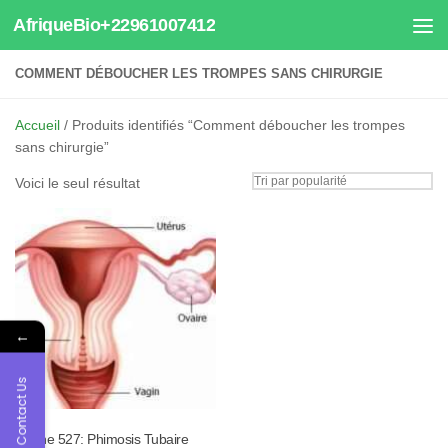
AfriqueBio+22961007412
Au dessous du contenu
COMMENT DÉBOUCHER LES TROMPES SANS CHIRURGIE
Accueil
/ Produits identifiés “Comment déboucher les trompes
sans chirurgie”
Voici le seul résultat
←
Contact Us
Tisane 527: Phimosis Tubaire