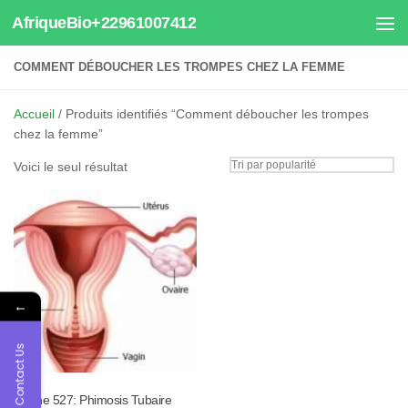
AfriqueBio+22961007412
Au dessous du contenu
COMMENT DÉBOUCHER LES TROMPES CHEZ LA FEMME
Accueil
/ Produits identifiés “Comment déboucher les trompes
chez la femme”
Voici le seul résultat
←
Contact Us
Tisane 527: Phimosis Tubaire