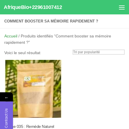
AfriqueBio+22961007412
Au dessous du contenu
COMMENT BOOSTER SA MÉMOIRE RAPIDEMENT ?
Accueil
/ Produits identifiés “Comment booster sa mémoire
rapidement ?”
Voici le seul résultat
←
Contact Us
Tisane 035 : Remède Naturel