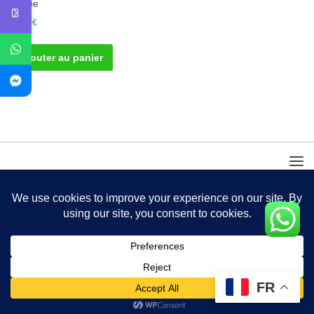
élevée
30.00
€
Ajouter au panier
FR