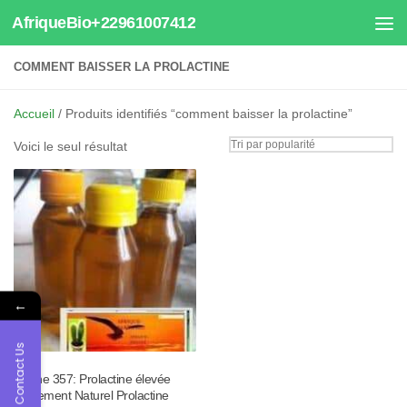
AfriqueBio+22961007412
Au dessous du contenu
COMMENT BAISSER LA PROLACTINE
Accueil
/ Produits identifiés “comment baisser la prolactine”
Voici le seul résultat
←
Contact Us
Tisane 357: Prolactine élevée
Traitement Naturel Prolactine