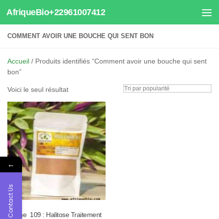
AfriqueBio+22961007412
Au dessous du contenu
COMMENT AVOIR UNE BOUCHE QUI SENT BON
Accueil
/ Produits identifiés “Comment avoir une bouche qui sent
bon”
Voici le seul résultat
←
Contact Us
Tisane 109 : Halitose Traitement