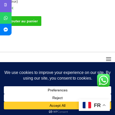
cheveux)
35.00
€
Ajouter au panier
FR