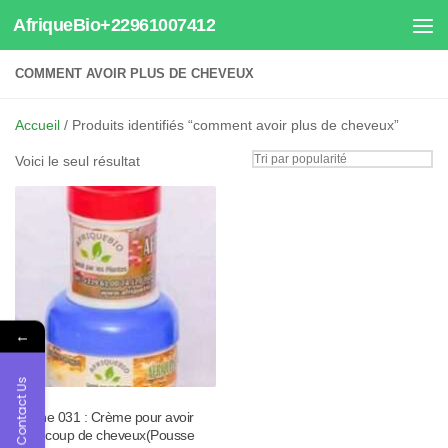
AfriqueBio+22961007412
Au dessous du contenu
COMMENT AVOIR PLUS DE CHEVEUX
Accueil
/ Produits identifiés “comment avoir plus de cheveux”
Voici le seul résultat
←
Contact Us
Tisane 031 : Crème pour avoir
beaucoup de cheveux(Pousse