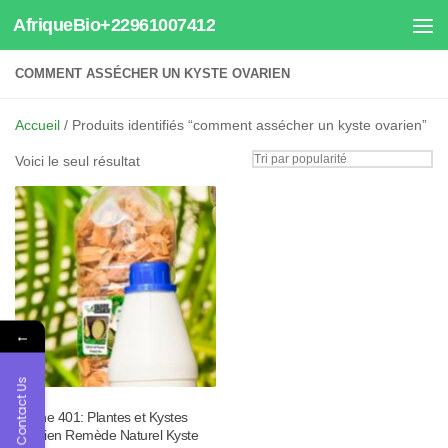
AfriqueBio+22961007412
Au dessous du contenu
COMMENT ASSÉCHER UN KYSTE OVARIEN
Accueil
/ Produits identifiés “comment assécher un kyste ovarien”
Voici le seul résultat
←
Contact Us
Tisane 401: Plantes et Kystes
Ovarien Remède Naturel Kyste