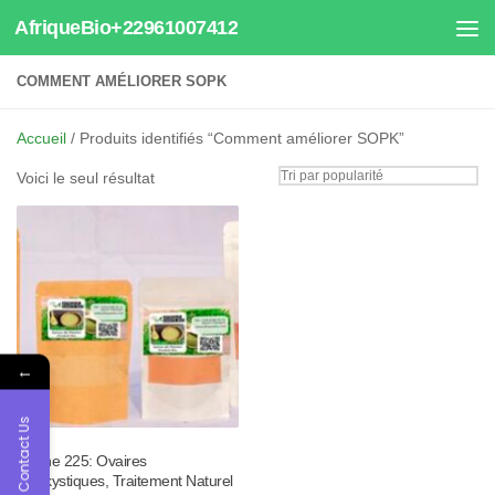
AfriqueBio+22961007412
Au dessous du contenu
COMMENT AMÉLIORER SOPK
Accueil
/ Produits identifiés “Comment améliorer SOPK”
Voici le seul résultat
←
Contact Us
Tisane 225: Ovaires
Polykystiques, Traitement Naturel