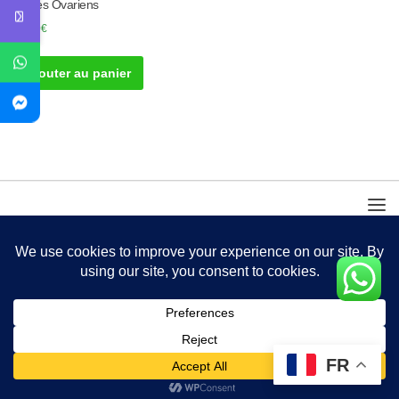
Kystes Ovariens
30.00
€
Ajouter au panier
FR