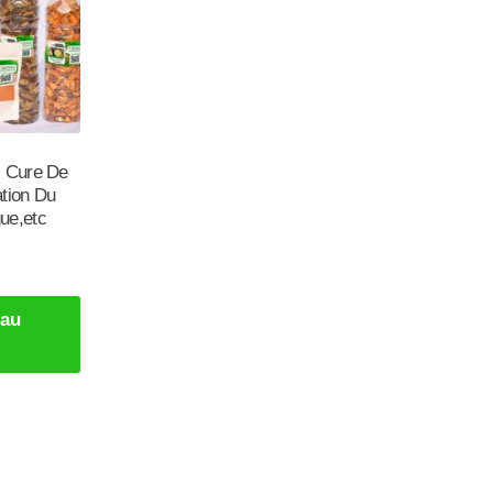
: Cure De
ation Du
ue,etc
 au