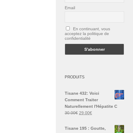
Email
En continuant, vous
acceptez la politique de
confidentialité
PRODUITS
Tisane 432: Voici
Comment Traiter
Naturellement l'Hépatite C
Le
Le
30.00
€
29.00
€
prix
prix
initial
actuel
Tisane 195 : Goutte,
était :
est :