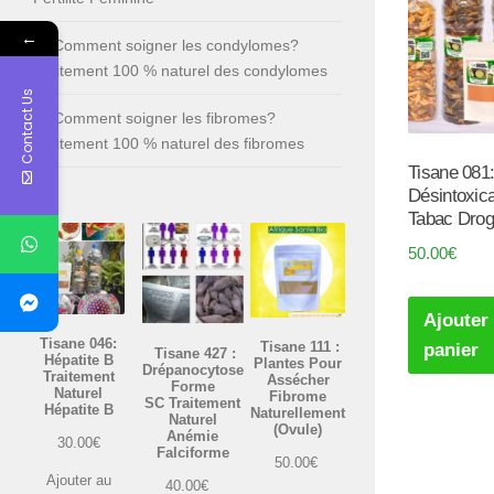
←
Comment soigner les condylomes?
Traitement 100 % naturel des condylomes
Contact Us
Comment soigner les fibromes?
Traitement 100 % naturel des fibromes
Tisane 081
Désintoxic
Tabac Drog
50.00
€
Ajouter
Tisane 046:
Tisane 111 :
panier
Tisane 427 :
Hépatite B
Plantes Pour
Drépanocytose
Traitement
Assécher
Forme
Naturel
Fibrome
SC Traitement
Hépatite B
Naturellement
Naturel
(Ovule)
Anémie
30.00
€
Falciforme
50.00
€
Ajouter au
40.00
€