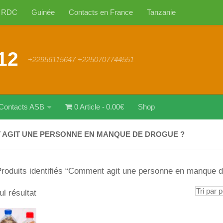
RDC
Guinée
Contacts en France
Tanzanie
12
+22956115647 +2250707744551
Contacts ASB
0 Article
0.00€
Shop
AGIT UNE PERSONNE EN MANQUE DE DROGUE ?
Produits identifiés “Comment agit une personne en manque d
ul résultat