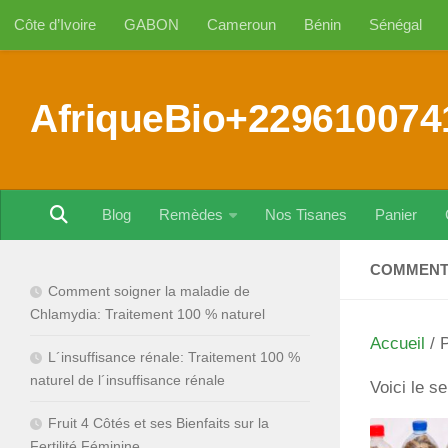
Côte d’Ivoire
GABON
Cameroun
Bénin
Sénégal
Au dessous du contenu
AfriqueBio+229610074
Blog
Remèdes
Nos Tisanes
Panier
COMMENT 
Comment soigner la maladie de
Chlamydia: Traitement 100 % naturel
Accueil
/ 
L´insuffisance rénale: Traitement 100 %
naturel de l´insuffisance rénale
Voici le se
Fruit 4 Côtés et ses Bienfaits sur la
Fertilité Féminine