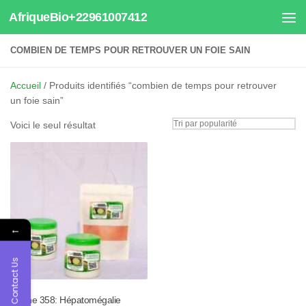
AfriqueBio+22961007412
Au dessous du contenu
COMBIEN DE TEMPS POUR RETROUVER UN FOIE SAIN
Accueil
/ Produits identifiés “combien de temps pour retrouver
un foie sain”
Voici le seul résultat
←
Contact Us
Tisane 358: Hépatomégalie