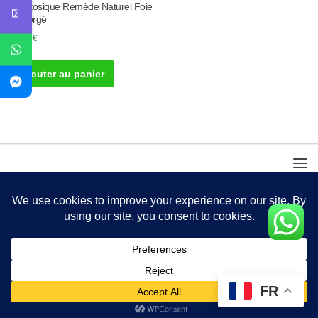
Stéatosique Remède Naturel Foie
Engorgé
30.00
€
Ajouter au panier
FR